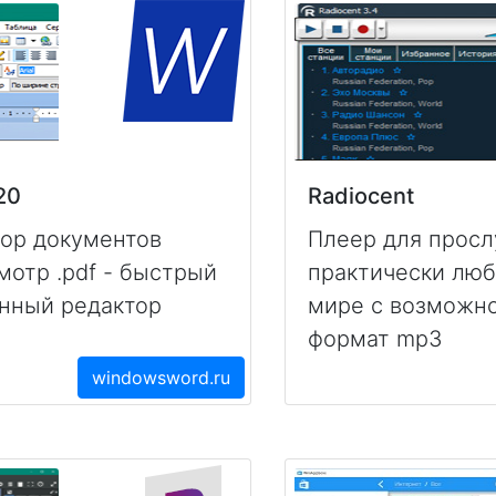
20
Radiocent
тор документов
Плеер для прос
смотр .pdf - быстрый
практически люб
енный редактор
мире с возможно
формат mp3
windowsword.ru