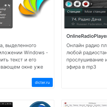
OnlineRadioPlaye
а, выделенного
Онлайн радио пл
иложении Windows -
любой радиостан
ить текст и его
прослушивание и
ывающем окне уже
эфира в mp3
dicter.ru