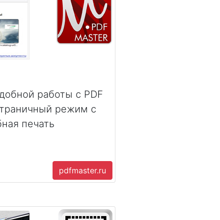
добной работы с PDF
страничный режим с
бная печать
pdfmaster.ru