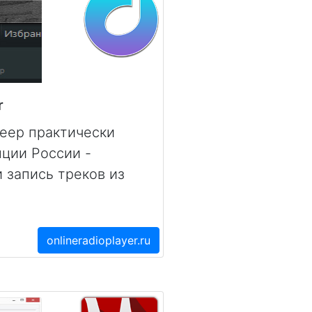
r
еер практически
ции России -
 запись треков из
onlineradioplayer.ru