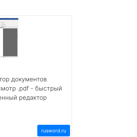
тор документов
осмотр .pdf - быстрый
енный редактор
rusword.ru