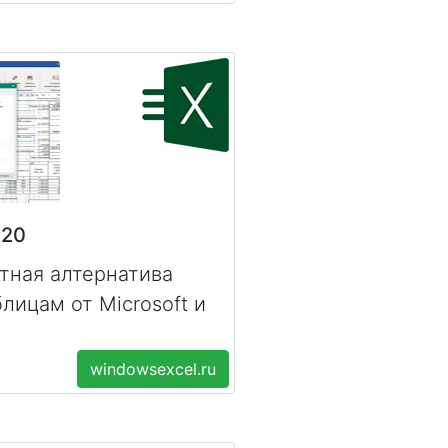
020
тная алтернатива
лицам от Microsoft и
windowsexcel.ru