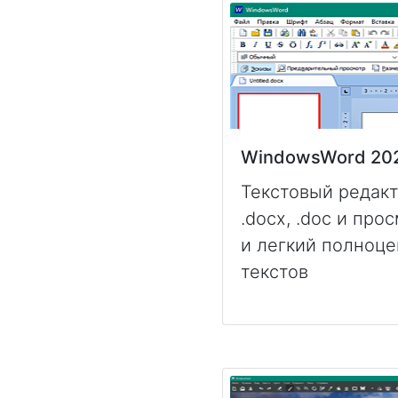
WindowsWord 20
Текстовый редак
.docx, .doc и про
и легкий полноц
текстов