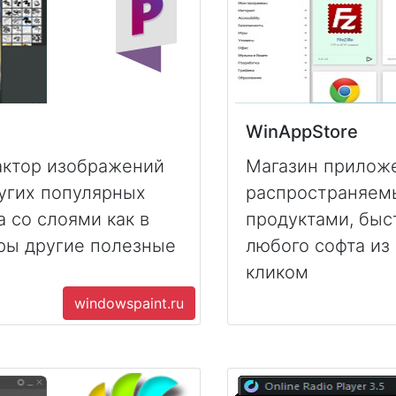
WinAppStore
актор изображений
Магазин прилож
 других популярных
распространяем
а со слоями как в
продуктами, быс
ры другие полезные
любого софта из
кликом
windowspaint.ru