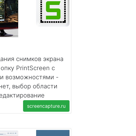
дания снимков экрана
опку PrintScreen с
и возможностями -
нет, выбор области
редактирование
screencapture.ru