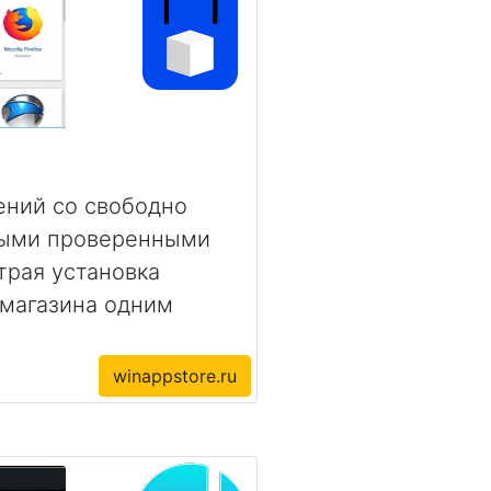
ений со свободно
ыми проверенными
трая установка
 магазина одним
winappstore.ru