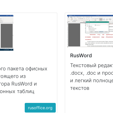
RusWord
Текстовый редак
го пакета офисных
.docx, .doc и пр
тоящего из
и легкий полноц
тора RusWord и
текстов
ронных таблиц
rusoffice.org