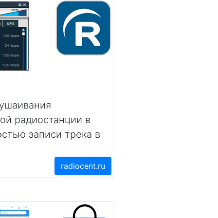
лушаивания
ой радиостанции в
стью записи трека в
radiocent.ru