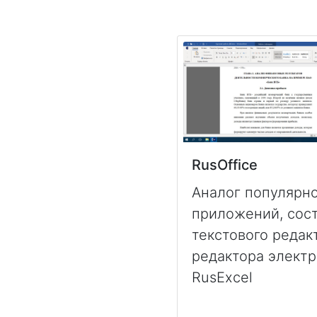
RusOffice
Аналог популярно
приложений, сос
текстового редак
редактора элект
RusExcel