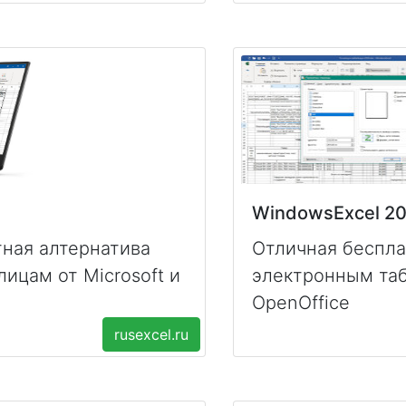
WindowsExcel 2
ная алтернатива
Отличная беспла
ицам от Microsoft и
электронным таб
OpenOffice
rusexcel.ru