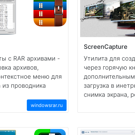
ScreenCapture
ты с RAR архивами -
Утилита для соз
овка архивов,
через горячую кн
онтекстное меню для
дополнительным
 из проводника
загрузка в инетр
снимка экрана, 
windowsrar.ru