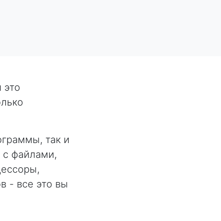
 это
олько
граммы, так и
 с файлами,
цессоры,
 - все это вы