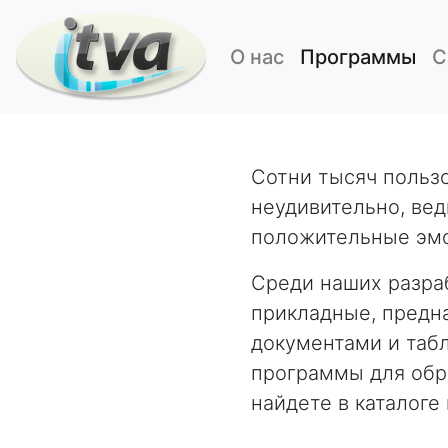
О нас
Программы
С
Сотни тысяч польз
неудивительно, ве
положительные эмоц
Среди наших разраб
прикладные, предн
документами и таб
программы для обра
найдете в каталоге