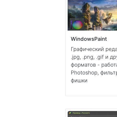
WindowsPaint
Графический ред
.jpg, .png, .gif и
форматов - работ
Photoshop, фильт
фишки