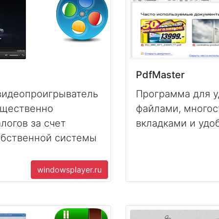
PdfMaster
идеопроигрыватель
Программа для у
ущественно
файлами, много
логов за счет
вкладками и удо
обственной системы
windowsplayer.ru